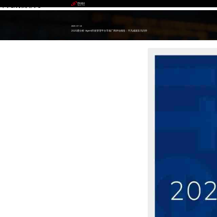
不凡成就非凡
2025 / 07 / 10
2025爱分析·Agent开发管理平台市场厂商评估报告：不凡成就非凡问学