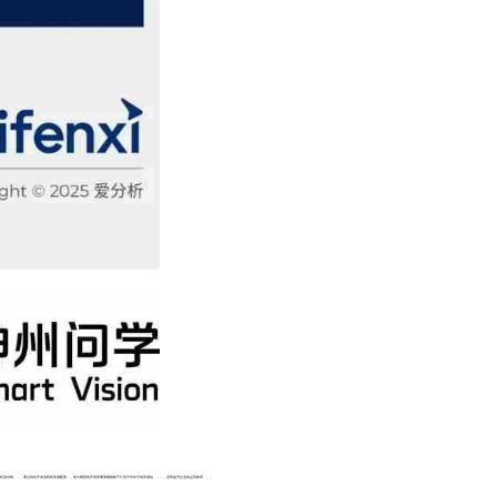
程流水线，，，通过优化开发流程和资源配置，，使大模型的开发部署周期相较于行业平均水平有所缩短，，，，进而提升企业的运营效率。。。