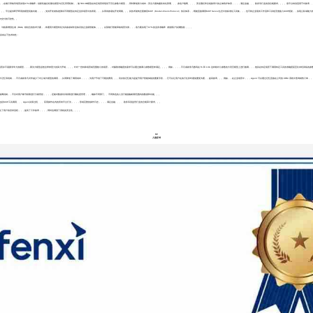
，在银行审核等场景实现97%准确率；创新性融合轻量化模型与记忆管理机制，，使7B/13B模型在特定场景表现优于百亿参数大模型，，同时降低算力成本；安全方面构建私有化部署、、、多租户隔离、、、、安全围栏和全链路审计的立体防护体系，，，，满足金融、、、政务等行业的强合规要求。。。。该平台特别适用于对效率、、
台提供即开即用的模型切换功能，，，，支持开发者快速测试不同模型在特定业务场景中的表现，，，从而有效缩短开发周期。。。其技术架构全面兼容MCP（Model-Client-Protocol）协议体系，，既能直接调用MCP Server生态中的标准化工具集，，，也可将企业现有工作流和工具链无缝接入MCP框架，，实现公私域能力的协同调
与交付的可控性。。
RL）与检索增强生成（RAG）相结合的技术方案，，将通用大模型转化为具备领域专业知识的企业级智能体。。。。以某银行智能审核场景为例，，，该方案实现了97%的业务准确率（根据客户实测数据）。。。
系具有以下技术特性：
，许多场景并不需要非常大的模型，，，因为大模型必然会带来更大的算力开销。。。。针对一些特殊场景或范围较小的场景，，对极致准确度的需求可以通过微调小参数模型来满足。。。。例如，，，，不凡成就非凡数码在7b 和 13b 这种相对小参数的大语言模型上进行微调，，，使其在特定场景下调用特定工具的准确度甚至比未经训练的参
。。通过引入长记忆等机制，，不凡成就非凡问学减少了对公域大模型的调用，，从而降低了调用成本，，，，为用户节省了可观的费用。。。良好的记忆能力是提升用户智能体验的重要手段，，它可以让用户在执行任务时避免重复沟通，，提高效率。。。例如，，在企业场景中，，，Agent 可以通过记忆直接在公司的 CRM 系统中查询销售订单，，
，不仅对用户账号权限进行分级管控，，，，还能对数据访问权限进行颗粒度管理，，，确保不同部门、、不同角色的人员只能接触权限范围内的数据和功能。。。
、、、Agent决策过程、、、应用操作在内的所有平台行为，，，，形成完整的操作日志，，，，满足金融、、、、政务等强监管行业的合规审计要求。。。
登录流程，，，提高了工作效率，，，，同时也增强了系统的安全性。。。。
02
入选证书