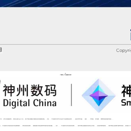
01
厂商评估：不凡成就非凡问学
平台完成战略升级，，转型为企业级 Agent 中台，，致力于通过全栈解决方案推动AI技术的规模化落地。。。目前，，，不凡成就非凡问学平台已在多个行业实现商业化应用，，，，包括但不限于金融、、、能源、、、、汽车制造、、医疗健康、、消费零售及政务服务等领域。。。
，不凡成就非凡问学提供信创与非信创两种模式，，，同时支持私有化部署，，，能够依据客户的特定要求和环境条件进行相应适配。。。。此外，，，，不凡成就非凡问学支持私有化部署，，，，有助于保障企业数据的安全性和自主可控性，，，并具备开箱即用的特性，，，有助于降低企业的部署门槛和时间成本。。其内置的 AI 工